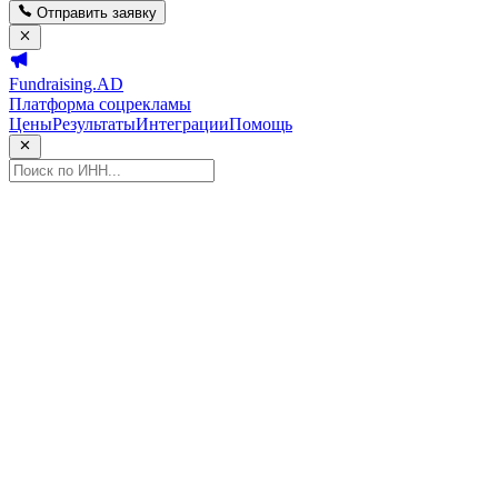
Отправить заявку
Fundraising.AD
Платформа соцрекламы
Цены
Результаты
Интеграции
Помощь