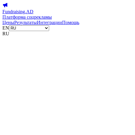
Fundraising.AD
Платформа соцрекламы
Цены
Результаты
Интеграции
Помощь
EN
RU