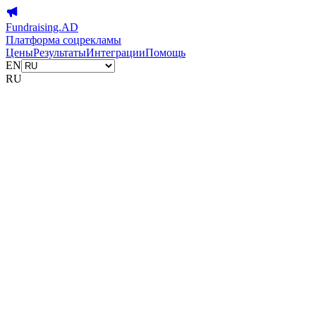
Fundraising.AD
Платформа соцрекламы
Цены
Результаты
Интеграции
Помощь
EN
RU