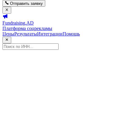
Отправить заявку
Fundraising.AD
Платформа соцрекламы
Цены
Результаты
Интеграции
Помощь