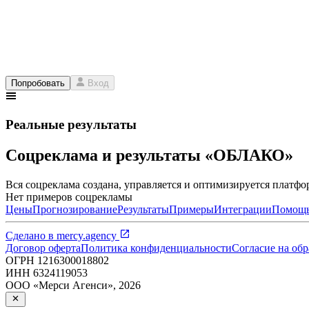
Попробовать
Вход
Реальные результаты
Соцреклама и результаты «ОБЛАКО»
Вся соцреклама создана, управляется и оптимизируется платфор
Нет примеров соцрекламы
Цены
Прогнозирование
Результаты
Примеры
Интеграции
Помощ
Сделано в
mercy.agency
Договор оферта
Политика конфиденциальности
Согласие на об
ОГРН
1216300018802
ИНН
6324119053
ООО «Мерси Агенси»
,
2026