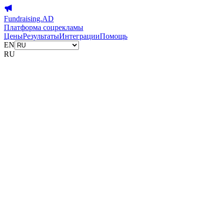
Fundraising.AD
Платформа соцрекламы
Цены
Результаты
Интеграции
Помощь
EN
RU