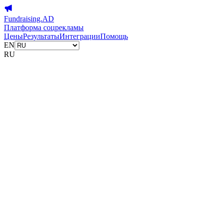
Fundraising.AD
Платформа соцрекламы
Цены
Результаты
Интеграции
Помощь
EN
RU