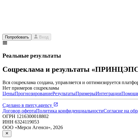
Попробовать
Вход
Реальные результаты
Соцреклама и результаты «ПРИНЦЭП
Вся соцреклама создана, управляется и оптимизируется платфор
Нет примеров соцрекламы
Цены
Прогнозирование
Результаты
Примеры
Интеграции
Помощ
Сделано в
mercy.agency
Договор оферта
Политика конфиденциальности
Согласие на об
ОГРН
1216300018802
ИНН
6324119053
ООО «Мерси Агенси»
,
2026