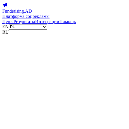
Fundraising.AD
Платформа соцрекламы
Цены
Результаты
Интеграции
Помощь
EN
RU