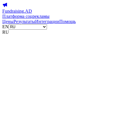
Fundraising.AD
Платформа соцрекламы
Цены
Результаты
Интеграции
Помощь
EN
RU