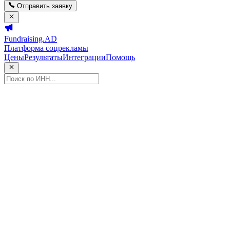
Отправить заявку
Fundraising.AD
Платформа соцрекламы
Цены
Результаты
Интеграции
Помощь