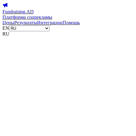
Fundraising.AD
Платформа соцрекламы
Цены
Результаты
Интеграции
Помощь
EN
RU