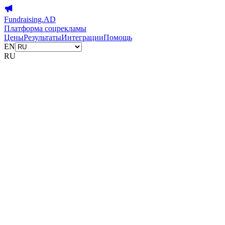
Fundraising.AD
Платформа соцрекламы
Цены
Результаты
Интеграции
Помощь
EN
RU