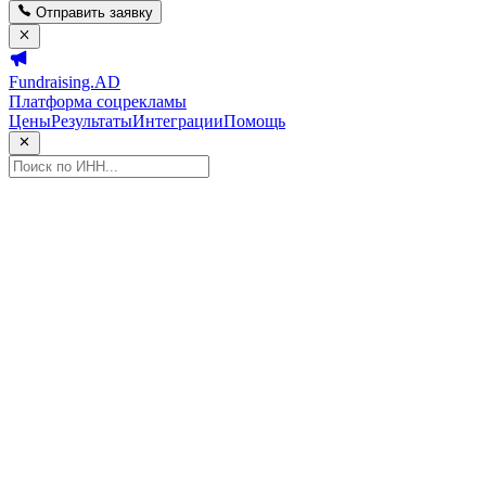
Отправить заявку
Fundraising.AD
Платформа соцрекламы
Цены
Результаты
Интеграции
Помощь