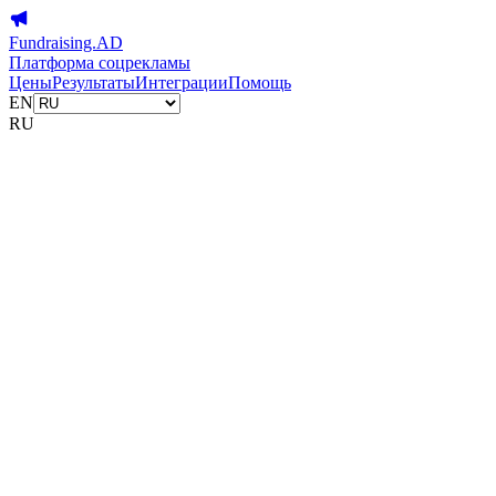
Fundraising.AD
Платформа соцрекламы
Цены
Результаты
Интеграции
Помощь
EN
RU