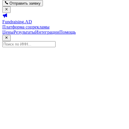
Отправить заявку
Fundraising.AD
Платформа соцрекламы
Цены
Результаты
Интеграции
Помощь