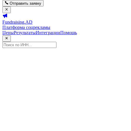
Отправить заявку
Fundraising.AD
Платформа соцрекламы
Цены
Результаты
Интеграции
Помощь