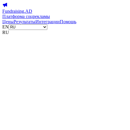
Fundraising.AD
Платформа соцрекламы
Цены
Результаты
Интеграции
Помощь
EN
RU