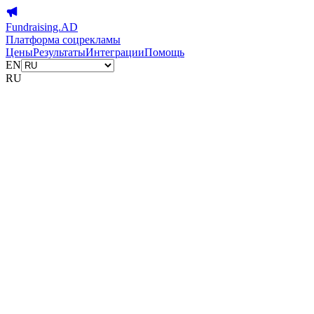
Fundraising.AD
Платформа соцрекламы
Цены
Результаты
Интеграции
Помощь
EN
RU