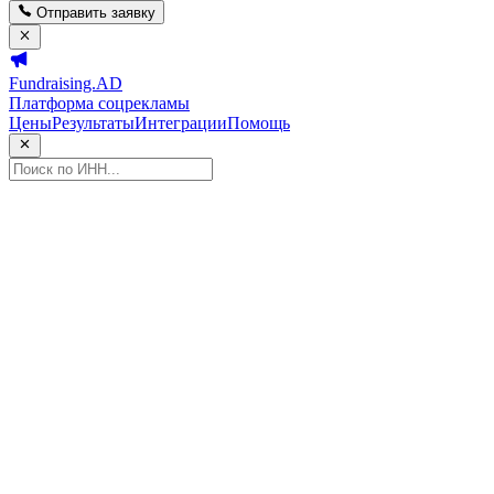
Отправить заявку
Fundraising.AD
Платформа соцрекламы
Цены
Результаты
Интеграции
Помощь