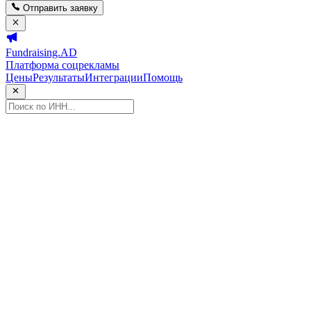
Отправить заявку
Fundraising.AD
Платформа соцрекламы
Цены
Результаты
Интеграции
Помощь