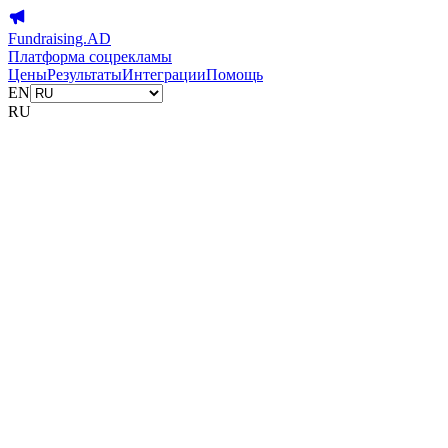
Fundraising.AD
Платформа соцрекламы
Цены
Результаты
Интеграции
Помощь
EN
RU