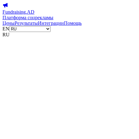
Fundraising.AD
Платформа соцрекламы
Цены
Результаты
Интеграции
Помощь
EN
RU