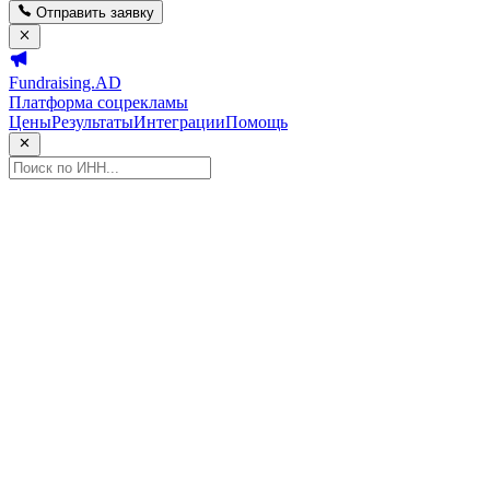
Отправить заявку
Fundraising.AD
Платформа соцрекламы
Цены
Результаты
Интеграции
Помощь