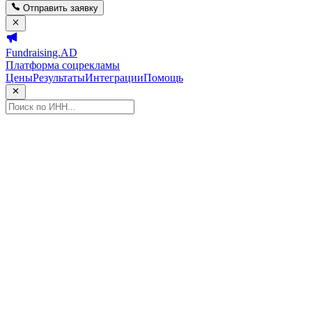
Отправить заявку
Fundraising.AD
Платформа соцрекламы
Цены
Результаты
Интеграции
Помощь