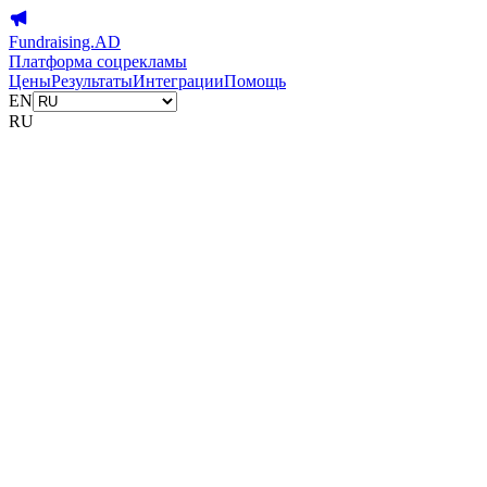
Fundraising.AD
Платформа соцрекламы
Цены
Результаты
Интеграции
Помощь
EN
RU