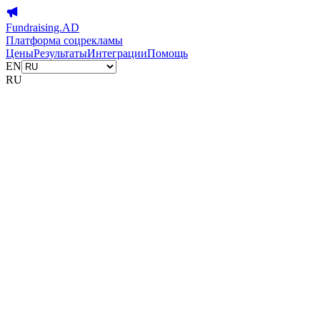
Fundraising.AD
Платформа соцрекламы
Цены
Результаты
Интеграции
Помощь
EN
RU