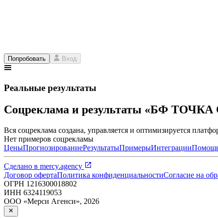
Попробовать
Вход
Реальные результаты
Соцреклама и результаты «БФ ТОЧК
Вся соцреклама создана, управляется и оптимизируется платфор
Нет примеров соцрекламы
Цены
Прогнозирование
Результаты
Примеры
Интеграции
Помощ
Сделано в
mercy.agency
Договор оферта
Политика конфиденциальности
Согласие на об
ОГРН
1216300018802
ИНН
6324119053
ООО «Мерси Агенси»
,
2026