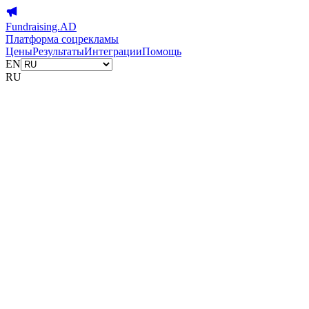
Fundraising.AD
Платформа соцрекламы
Цены
Результаты
Интеграции
Помощь
EN
RU