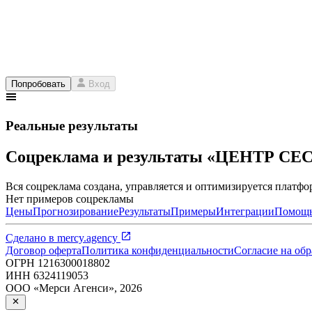
Попробовать
Вход
Реальные результаты
Соцреклама и результаты «ЦЕНТР С
Вся соцреклама создана, управляется и оптимизируется платфор
Нет примеров соцрекламы
Цены
Прогнозирование
Результаты
Примеры
Интеграции
Помощ
Сделано в
mercy.agency
Договор оферта
Политика конфиденциальности
Согласие на об
ОГРН
1216300018802
ИНН
6324119053
ООО «Мерси Агенси»
,
2026