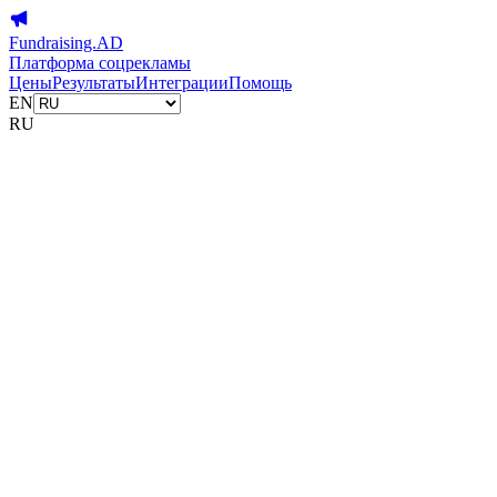
Fundraising.AD
Платформа соцрекламы
Цены
Результаты
Интеграции
Помощь
EN
RU