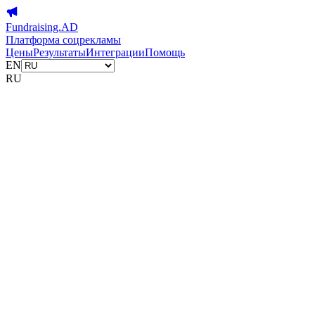
Fundraising.AD
Платформа соцрекламы
Цены
Результаты
Интеграции
Помощь
EN
RU