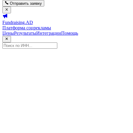
Отправить заявку
Fundraising.AD
Платформа соцрекламы
Цены
Результаты
Интеграции
Помощь