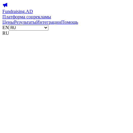
Fundraising.AD
Платформа соцрекламы
Цены
Результаты
Интеграции
Помощь
EN
RU