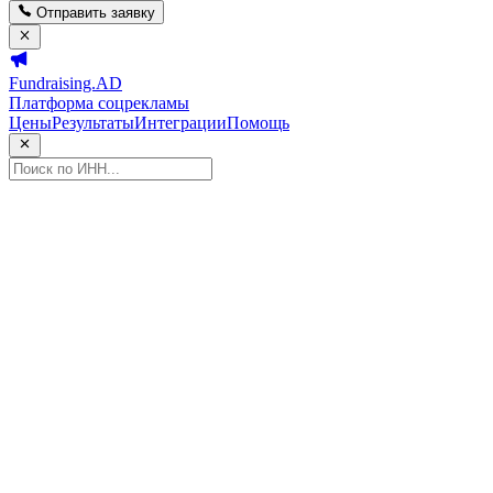
Отправить заявку
Fundraising.AD
Платформа соцрекламы
Цены
Результаты
Интеграции
Помощь