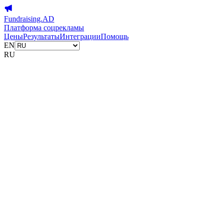
Fundraising.AD
Платформа соцрекламы
Цены
Результаты
Интеграции
Помощь
EN
RU