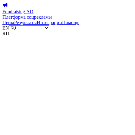
Fundraising.AD
Платформа соцрекламы
Цены
Результаты
Интеграции
Помощь
EN
RU