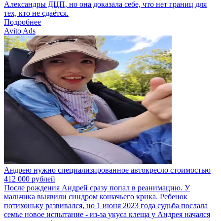
Александры ДЦП, но она доказала себе, что нет границ для
тех, кто не сдаётся.
Подробнее
Avito Ads
Андрею нужно специализированное автокресло стоимостью
412 000 рублей
После рождения Андрей сразу попал в реанимацию. У
мальчика выявили синдром кошачьего крика. Ребенок
потихоньку развивался, но 1 июня 2023 года судьба послала
семье новое испытание - из-за укуса клеща у Андрея начался