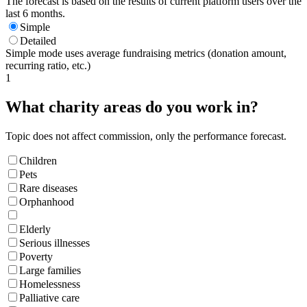
The forecast is based on the results of current platform users over the
last 6 months.
Simple
Detailed
Simple mode uses average fundraising metrics (donation amount,
recurring ratio, etc.)
1
What charity areas do you work in?
Topic does not affect commission, only the performance forecast.
Children
Pets
Rare diseases
Orphanhood
Elderly
Serious illnesses
Poverty
Large families
Homelessness
Palliative care