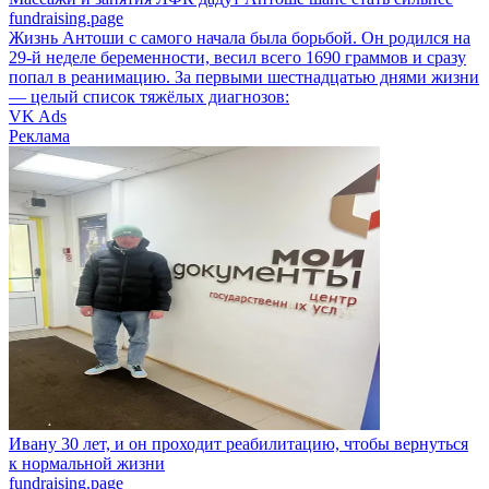
fundraising.page
Жизнь Антоши с самого начала была борьбой. Он родился на
29‑й неделе беременности, весил всего 1690 граммов и сразу
попал в реанимацию. За первыми шестнадцатью днями жизни
— целый список тяжёлых диагнозов:
VK Ads
Реклама
Ивану 30 лет, и он проходит реабилитацию, чтобы вернуться
к нормальной жизни
fundraising.page