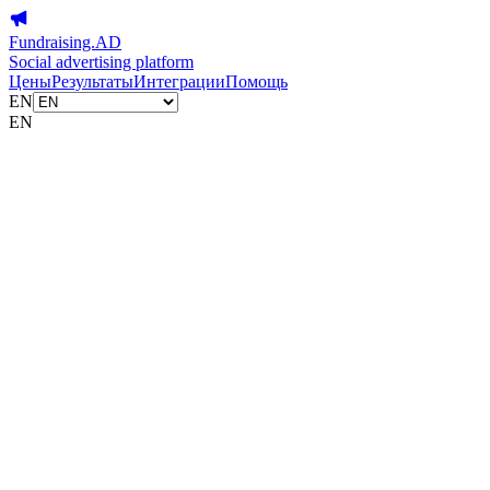
Fundraising.AD
Social advertising platform
Цены
Результаты
Интеграции
Помощь
EN
EN