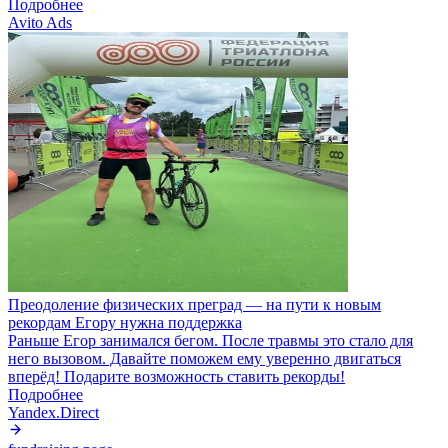
Подробнее
Avito Ads
Преодоление физических преград — на пути к новым
рекордам Егору нужна поддержка
Раньше Егор занимался бегом. После травмы это стало для
него вызовом. Давайте поможем ему уверенно двигаться
вперёд! Подарите возможность ставить рекорды!
Подробнее
Yandex.Direct