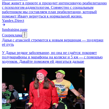
Ивае живет в приюте и проходит интенсивную реабилитацию
с психологом-аддиктологом. Совместно с социальным
работником мы составляем план реабилитации, который
поможет Ивану вернуться к нормальной жизни.
Yandex.Direct
fundraising.page
Соцреклама
Дарья с атаксией стремится к новым вершинам — поддержи
её путь
У Дарьи редкое заболевание, но она не сдаётся: покоряет
полумарафоны и марафоны на коляске и 5 км — с помощью
ходунков. Давайте поможем ей двигаться дальше