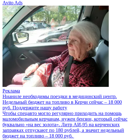
Avito Ads
Реклама
Нианиле необходимы поездки в медицинский центр.
Недельный бюджет на топливо в Керчи сейчас – 18 000
руб. Поддержите нашу работу
Чтобы спецавто могло регулярно приходить на помощь
маломобильным керчанам, нужен бензин, который сейчас
буквально «на вес золота». Литр АИ-95 на керченских
заправках отпускают по 180 рублей, а значит недельный
бюджет на топливо – 18 000 руб.