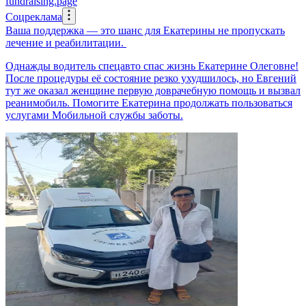
fundraising.page
Соцреклама
Ваша поддержка — это шанс для Екатерины не пропускать
лечение и реабилитации.
Однажды водитель спецавто спас жизнь Екатерине Олеговне!
После процедуры её состояние резко ухудшилось, но Евгений
тут же оказал женщине первую доврачебную помощь и вызвал
реанимобиль. Помогите Екатерина продолжать пользоваться
услугами Мобильной службы заботы.