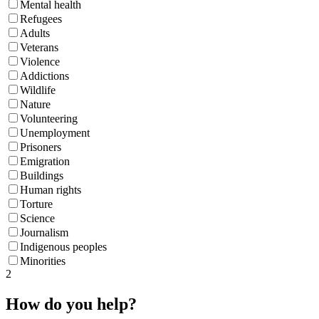
Mental health
Refugees
Adults
Veterans
Violence
Addictions
Wildlife
Nature
Volunteering
Unemployment
Prisoners
Emigration
Buildings
Human rights
Torture
Science
Journalism
Indigenous peoples
Minorities
2
How do you help?