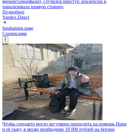
менингоэнцефалит, случился приступ эпилепсии и
парализовало правую сторону.
Подробнее
Yandex.Direct
fundraising.page
Соцреклама
Чтобы спецавто могло регулярно приходить на помощь Нине
и её сыну, в месяц необходимо 18 000 рублей на бензин